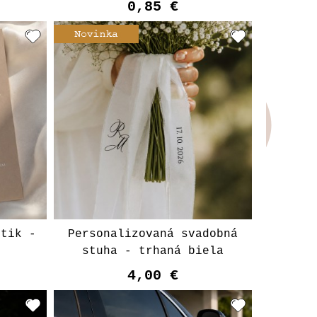
0,85 €
útik -
Personalizovaná svadobná
stuha - trhaná biela
4,00 €
t
Vyberte variant