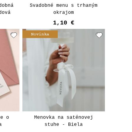
dobná
Svadobné menu s trhaným
dová
okrajom
1,10 €
t
ie o
Menovka na saténovej
a
stuhe - Biela