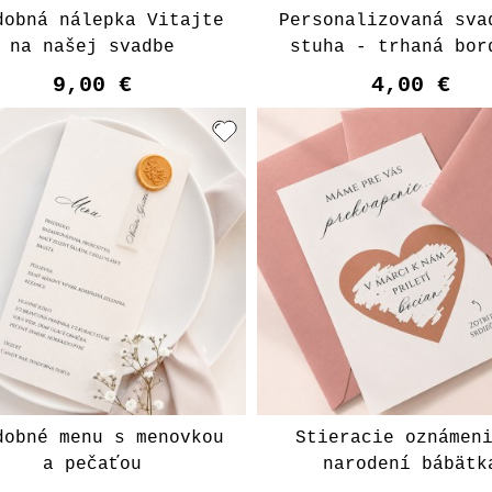
dobná nálepka Vitajte
Personalizovaná sva
na našej svadbe
stuha - trhaná bor
9,00 €
4,00 €
Vyberte variant
Vyberte varian
dobné menu s menovkou
Stieracie oznámen
a pečaťou
narodení bábätk