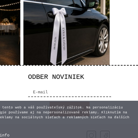
ODBER NOVINIEK
álepka
Svadobná stuha na auto -
Biela
4,10 €
 tento web a váš používateľský zážitok. Na personalizáciu
vy
t
Vyberte variant
gie používame aj na nepersonalizované reklamy. Kliknutím na
eklamy na sociálnych sieťach a reklamných sieťach na ďalších
info