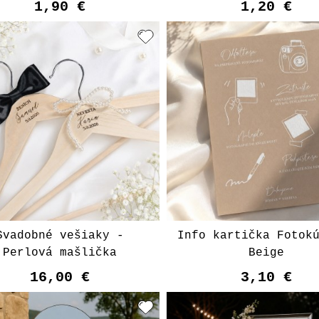
1,90 €
1,20 €
Svadobné vešiaky -
Info kartička Fotok
Perlová mašlička
Beige
16,00 €
3,10 €
Vyberte varian