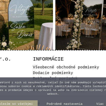
r.o.
INFORMÁCIE
Uvítacia svadobná n
acia svadobná nálepka
Všeobecné obchodné podmienky
1
Dodacie podmienky
15,00 €
15,00 €
Reklamačný poriadok
ektoré z nich sú nevyhnutné, zatiaľ čo iné nám pomáhajú vylepšiť
74273
Formulár na odstúpenie od zmlu
Vyberte variant
Vyberte varian
ocou súborov cookie a reklamných identifikátorov. Tieto technoló
Ochrana osobných údajov
es a predaním údajov o správaní na webe na zobrazenie cielenej r
weboch.
y práva vyhradené
hlasím so všetkými
Podrobné nastavenia
Viac 