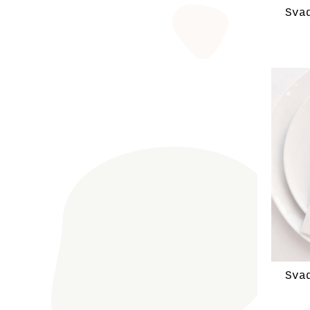
Sva
Sva