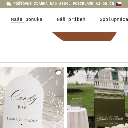
POŠTOVNÉ ZDARMA NAD 200€. POSIELAME AJ DO ČR
Naša ponuka
Náš príbeh
Spoluprác