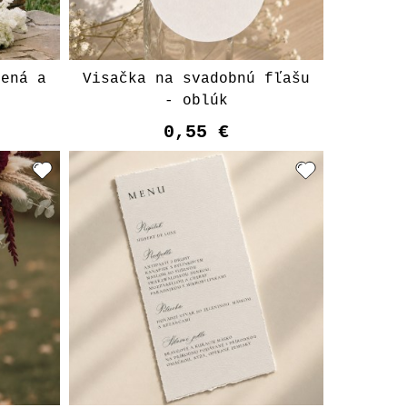
Mená a
Visačka na svadobnú fľašu
- oblúk
0,55 €
t