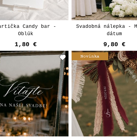
artička Candy bar -
Svadobná nálepka - 
Oblúk
dátum
1,80 €
9,80 €
Vyberte variant
Vyberte varian