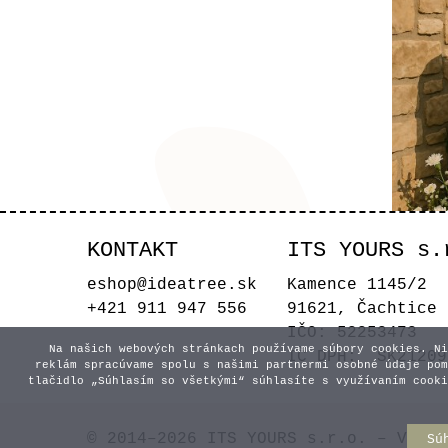
KONTAKT
ITS YOURS s.
Uvít
eshop@ideatree.sk
Kamence 1145/2
+421 911 947 556
91621, Čachtice
IČO: 52253473
Na našich webových stránkach používame súbory cookies. Ni
IČ DPH: SK21209
reklám spracúvame spolu s našimi partnermi osobné údaje pom
tlačidlo „Súhlasím so všetkými“ súhlasíte s využívaním cooki
© 2014–2026 ITS YOURS s.r.o. – Všetk
Sú