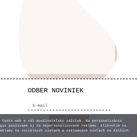
ODBER NOVINIEK
 tento web a váš používateľský zážitok. Na personalizáciu
vy
gie používame aj na nepersonalizované reklamy. Kliknutím na
eklamy na sociálnych sieťach a reklamných sieťach na ďalších