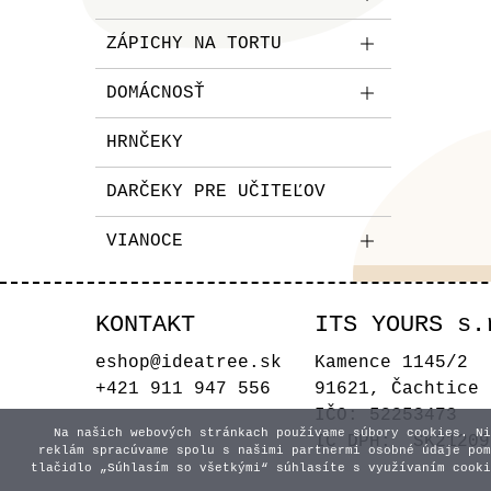
ZÁPICHY NA TORTU
DOMÁCNOSŤ
HRNČEKY
DARČEKY PRE UČITEĽOV
VIANOCE
KONTAKT
ITS YOURS s.
eshop@ideatree.sk
Kamence 1145/2
+421 911 947 556
91621, Čachtice
IČO: 52253473
Na našich webových stránkach používame súbory cookies. Ni
IČ DPH: SK21209
reklám spracúvame spolu s našimi partnermi osobné údaje pom
tlačidlo „Súhlasím so všetkými“ súhlasíte s využívaním cooki