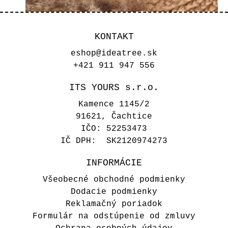
KONTAKT
eshop@ideatree.sk
+421 911 947 556
ITS YOURS s.r.o.
Kamence 1145/2
91621, Čachtice
IČO: 52253473
IČ DPH: SK2120974273
INFORMÁCIE
Drevený miľník srdiečko - Baby
Všeobecné obchodné podmienky
girl
Dodacie podmienky
Reklamačný poriadok
4,50 €
Formulár na odstúpenie od zmluvy