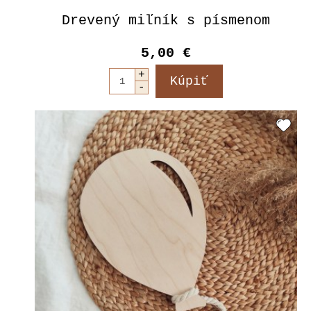
Drevený miľník s písmenom
5,00 €