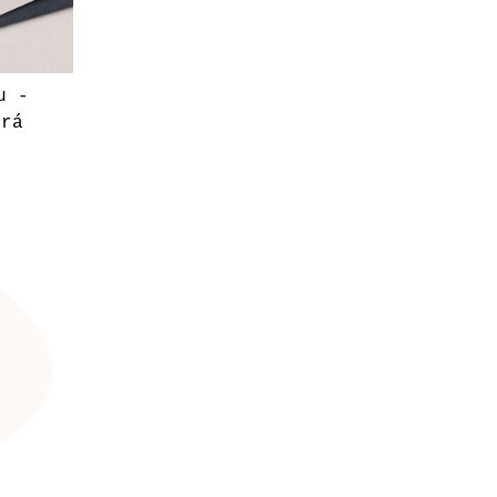
u -
drá