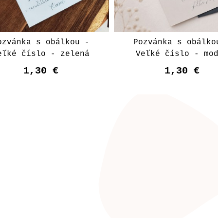
ozvánka s obálkou -
Pozvánka s obálko
eľké číslo - zelená
Veľké číslo - mo
1,30 €
1,30 €