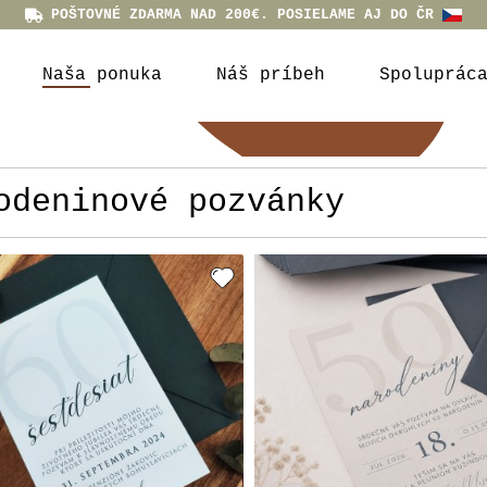
POŠTOVNÉ ZDARMA NAD 200€. POSIELAME AJ DO ČR
Naša ponuka
Náš príbeh
Spoluprác
odeninové pozvánky