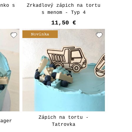
lnko s
Zrkadlový zápich na tortu
s menom - Typ 4
11,50 €
Vyberte variant
Zápich na tortu -
Bager
Tatrovka