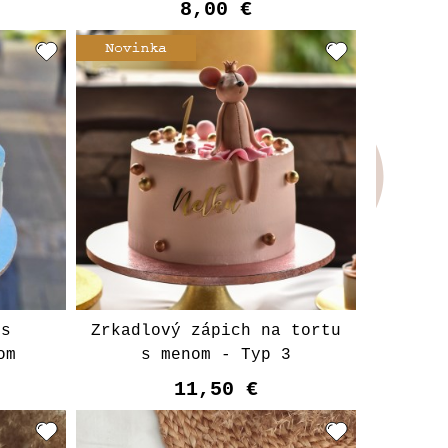
8,00 €
 s
Zrkadlový zápich na tortu
om
s menom - Typ 3
11,50 €
Vyberte variant