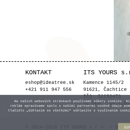
KONTAKT
ITS YOURS s.
Zrka
eshop@ideatree.sk
Kamence 1145/2
+421 911 947 556
91621, Čachtice
IČO: 52253473
Na našich webových stránkach používame súbory cookies. Ni
IČ DPH: SK21209
reklám spracúvame spolu s našimi partnermi osobné údaje pom
tlačidlo „Súhlasím so všetkými“ súhlasíte s využívaním cooki
© 2014–2026 ITS YOURS s.r.o. – Všetk
Sú