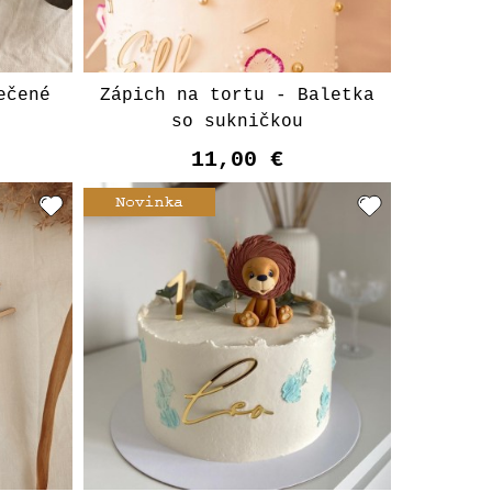
ečené
Zápich na tortu - Baletka
so sukničkou
11,00 €
t