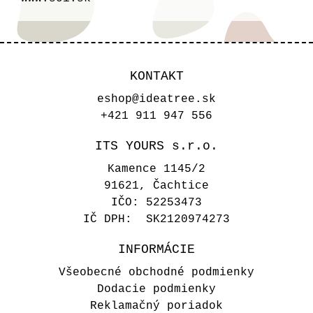
KONTAKT
eshop@ideatree.sk
+421 911 947 556
ITS YOURS s.r.o.
Kamence 1145/2
91621, Čachtice
IČO: 52253473
IČ DPH: SK2120974273
INFORMÁCIE
Všeobecné obchodné podmienky
Dodacie podmienky
Reklamačný poriadok