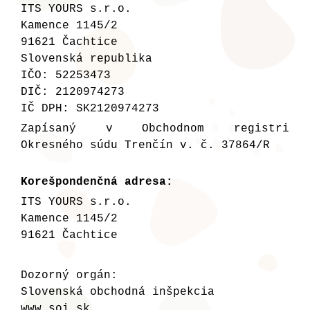
ITS YOURS s.r.o.
Kamence 1145/2
91621 Čachtice
Slovenská republika
IČO: 52253473
DIČ: 2120974273
IČ DPH: SK2120974273
Zapísaný v Obchodnom registri
Okresného súdu Trenčín v. č. 37864/R
Korešpondenčná adresa:
ITS YOURS s.r.o.
Kamence 1145/2
91621 Čachtice
Dozorný orgán:
Slovenská obchodná inšpekcia
www.soi.sk