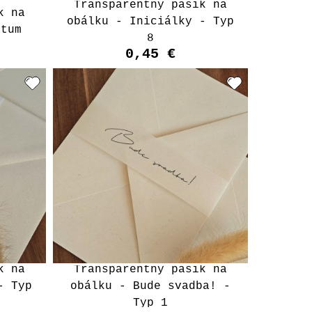
Transparentný pásik na
k na
obálku - Iniciálky - Typ
átum
8
0,45 €
k na
Transparentný pásik na
- Typ
obálku - Bude svadba! -
Typ 1