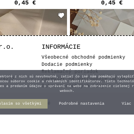
0,45 €
0,45 €
r.o.
INFORMÁCIE
Všeobecné obchodné podmienky
Dodacie podmienky
Reklamačný poriadok
ektoré z nich sú nevyhnutné, zatiaľ čo iné nám pomáhajú vylepšiť
74273
Formulár na odstúpenie od zmlu
ocou súborov cookie a reklamných identifikátorov. Tieto technoló
Ochrana osobných údajov
es a predaním údajov o správaní na webe na zobrazenie cielenej r
weboch.
ansparentný pásik na
Pásik na obálku
lku - Iniciálky - Typ
y práva vyhradené
hlasím so všetkými
Podrobné nastavenia
Viac 
Iniciálky - Typ
7
0,45 €
0,45 €