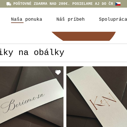
POŠTOVNÉ ZDARMA NAD 200€. POSIELAME AJ DO ČR
Naša ponuka
Náš príbeh
Spoluprác
iky na obálky