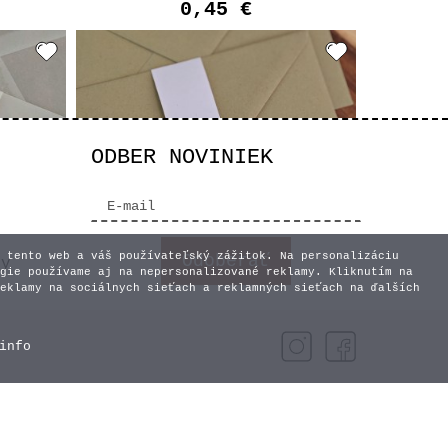
0,45 €
ODBER NOVINIEK
 tento web a váš používateľský zážitok. Na personalizáciu
vy
gie používame aj na nepersonalizované reklamy. Kliknutím na
eklamy na sociálnych sieťach a reklamných sieťach na ďalších
 -
Pásik na obálku -
info
 7
Iniciálky - Typ 6
0,45 €