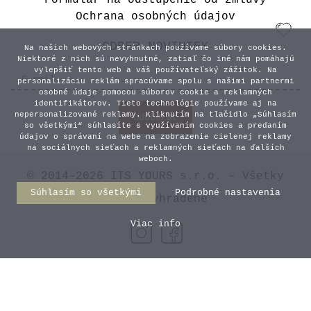
Formulár na odstúpenie od zmluvy
Ochrana osobných údajov
ODBER NOVINIEK
Na našich webových stránkach používame súbory cookies.
Niektoré z nich sú nevyhnutné, zatiaľ čo iné nám pomáhajú
vylepšiť tento web a váš používateľský zážitok. Na
personalizáciu reklám spracúvame spolu s našimi partnermi
osobné údaje pomocou súborov cookie a reklamných
identifikátorov. Tieto technológie používame aj na
nepersonalizované reklamy. Kliknutím na tlačidlo „Súhlasím
so všetkými“ súhlasíte s využívaním cookies a predaním
údajov o správaní na webe na zobrazenie cielenej reklamy
na sociálnych sieťach a reklamných sieťach na ďalších
weboch.
© 2014–2026 ITS YOURS s.r.o. – Všetky
Súhlasím so všetkými
Podrobné nastavenia
práva vyhradené
Viac info