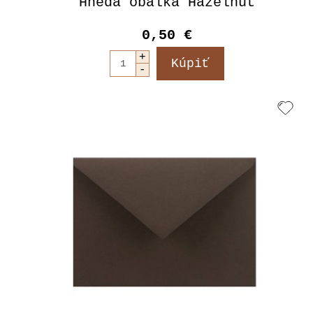
Hnedá obálka Hazelnut
0,50 €