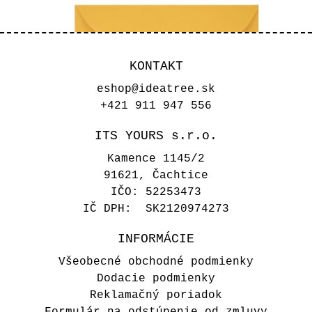
KONTAKT
eshop@ideatree.sk
+421 911 947 556
ITS YOURS s.r.o.
Kamence 1145/2
91621, Čachtice
IČO: 52253473
IČ DPH: SK2120974273
Žltá obálka Sunflower
INFORMÁCIE
Všeobecné obchodné podmienky
0,45 €
Dodacie podmienky
Reklamačný poriadok