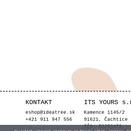
KONTAKT
ITS YOURS s.
eshop@ideatree.sk
Kamence 1145/2
+421 911 947 556
91621, Čachtice
IČO: 52253473