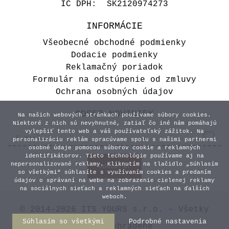
IČ DPH: SK2120974273
INFORMÁCIE
Všeobecné obchodné podmienky
Transparentné číslo stola -
Dodacie podmienky
Simple white
Reklamačný poriadok
Formulár na odstúpenie od zmluvy
1,70 €
Ochrana osobných údajov
ODBER NOVINIEK
Na našich webových stránkach používame súbory cookies.
Niektoré z nich sú nevyhnutné, zatiaľ čo iné nám pomáhajú
vylepšiť tento web a váš používateľský zážitok. Na
personalizáciu reklám spracúvame spolu s našimi partnermi
osobné údaje pomocou súborov cookie a reklamných
identifikátorov. Tieto technológie používame aj na
nepersonalizované reklamy. Kliknutím na tlačidlo „Súhlasím
so všetkými“ súhlasíte s využívaním cookies a predaním
údajov o správaní na webe na zobrazenie cielenej reklamy
na sociálnych sieťach a reklamných sieťach na ďalších
weboch.
© 2014–2026 ITS YOURS s.r.o. – Všetky
Súhlasím so všetkými
Podrobné nastavenia
práva vyhradené