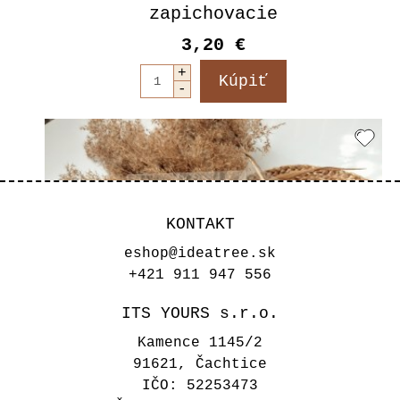
zapichovacie
3,20 €
KONTAKT
eshop@ideatree.sk
+421 911 947 556
ITS YOURS s.r.o.
Kamence 1145/2
91621, Čachtice
IČO: 52253473