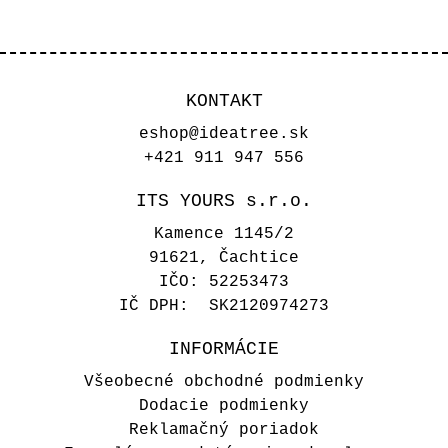
KONTAKT
eshop@ideatree.sk
+421 911 947 556
ITS YOURS s.r.o.
Kamence 1145/2
91621, Čachtice
IČO: 52253473
IČ DPH: SK2120974273
INFORMÁCIE
Všeobecné obchodné podmienky
Dodacie podmienky
Reklamačný poriadok