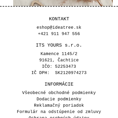
KONTAKT
eshop@ideatree.sk
+421 911 947 556
ITS YOURS s.r.o.
Kamence 1145/2
91621, Čachtice
IČO: 52253473
IČ DPH: SK2120974273
INFORMÁCIE
Všeobecné obchodné podmienky
Zápich na tortu - Zajko
Dodacie podmienky
Reklamačný poriadok
8,00 €
Formulár na odstúpenie od zmluvy