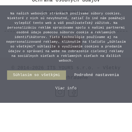
Ochrana osobných údajov
ODBER NOVINIEK
Na našich webových stránkach používame súbory cookies.
Niektoré z nich sú nevyhnutné, zatiaľ čo iné nám pomáhajú
vylepšiť tento web a váš používateľský zážitok. Na
personalizáciu reklám spracúvame spolu s našimi partnermi
osobné údaje pomocou súborov cookie a reklamných
identifikátorov. Tieto technológie používame aj na
nepersonalizované reklamy. Kliknutím na tlačidlo „Súhlasím
so všetkými“ súhlasíte s využívaním cookies a predaním
údajov o správaní na webe na zobrazenie cielenej reklamy
na sociálnych sieťach a reklamných sieťach na ďalších
weboch.
© 2014–2026 ITS YOURS s.r.o. – Všetky
Súhlasím so všetkými
Podrobné nastavenia
práva vyhradené
Viac info