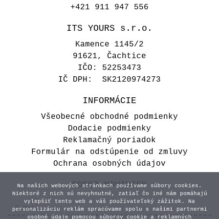
+421 911 947 556
ITS YOURS s.r.o.
Kamence 1145/2
91621, Čachtice
IČO: 52253473
IČ DPH: SK2120974273
INFORMÁCIE
Všeobecné obchodné podmienky
Dodacie podmienky
Reklamačný poriadok
Formulár na odstúpenie od zmluvy
Ochrana osobných údajov
ODBER NOVINIEK
Na našich webových stránkach používame súbory cookies.
Niektoré z nich sú nevyhnutné, zatiaľ čo iné nám pomáhajú
vylepšiť tento web a váš používateľský zážitok. Na
personalizáciu reklám spracúvame spolu s našimi partnermi
osobné údaje pomocou súborov cookie a reklamných