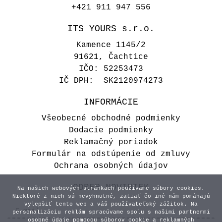
+421 911 947 556
ITS YOURS s.r.o.
Kamence 1145/2
91621, Čachtice
IČO: 52253473
IČ DPH: SK2120974273
INFORMÁCIE
Všeobecné obchodné podmienky
Dodacie podmienky
Reklamačný poriadok
Formulár na odstúpenie od zmluvy
Ochrana osobných údajov
ODBER NOVINIEK
Na našich webových stránkach používame súbory cookies.
Niektoré z nich sú nevyhnutné, zatiaľ čo iné nám pomáhajú
vylepšiť tento web a váš používateľský zážitok. Na
personalizáciu reklám spracúvame spolu s našimi partnermi
osobné údaje pomocou súborov cookie a reklamných