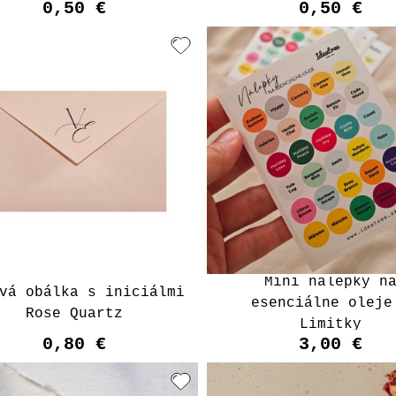
0,50 €
0,50 €
Mini nálepky n
vá obálka s iniciálmi
esenciálne oleje
Rose Quartz
Limitky
0,80 €
3,00 €