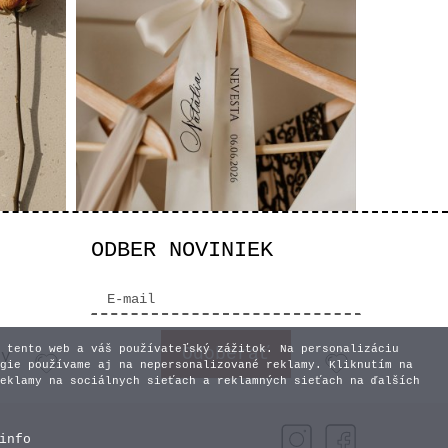
ODBER NOVINIEK
ka s
Svadobná stuha s menom a
dátumom - Krémová
3,60 €
 tento web a váš používateľský zážitok. Na personalizáciu
vy
gie používame aj na nepersonalizované reklamy. Kliknutím na
eklamy na sociálnych sieťach a reklamných sieťach na ďalších
info