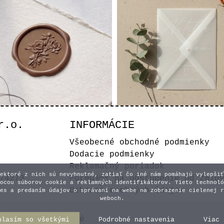
r.o.
INFORMÁCIE
amolepiace pečate -
Transparentná obál
Všeobecné obchodné podmienky
Kytica
perličkou
Dodacie podmienky
0,90 €
0,80 €
Reklamačný poriadok
ektoré z nich sú nevyhnutné, zatiaľ čo iné nám pomáhajú vylepšiť
74273
Formulár na odstúpenie od zmlu
ocou súborov cookie a reklamných identifikátorov. Tieto technoló
Ochrana osobných údajov
es a predaním údajov o správaní na webe na zobrazenie cielenej r
weboch.
y práva vyhradené
hlasím so všetkými
Podrobné nastavenia
Viac 