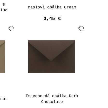
a s
Maslová obálka Cream
blue
0,45 €
Tmavohnedá obálka Dark
lnut
Chocolate