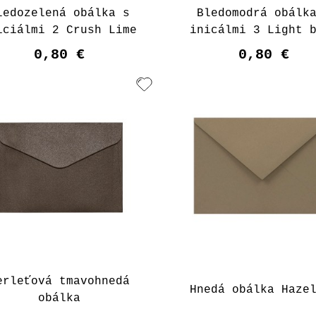
ledozelená obálka s
Bledomodrá obálk
iciálmi 2 Crush Lime
inicálmi 3 Light 
0,80 €
0,80 €
erleťová tmavohnedá
Hnedá obálka Haze
obálka