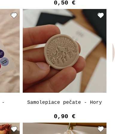
0,50 €
a
 -
Samolepiace pečate - Hory
0,90 €