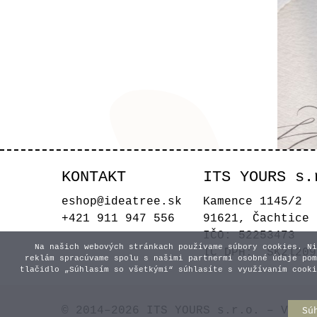
KONTAKT
ITS YOURS s.
S
eshop@ideatree.sk
Kamence 1145/2
+421 911 947 556
91621, Čachtice
IČO: 52253473
Na našich webových stránkach používame súbory cookies. Ni
IČ DPH: SK21209
reklám spracúvame spolu s našimi partnermi osobné údaje pom
tlačidlo „Súhlasím so všetkými“ súhlasíte s využívaním cooki
© 2014–2026 ITS YOURS s.r.o. – Všetk
Sú