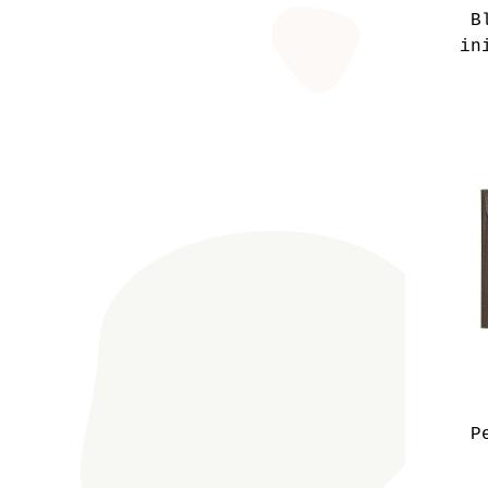
B
in
P