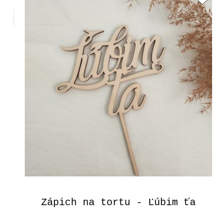
Zápich na tortu - Ľúbim ťa