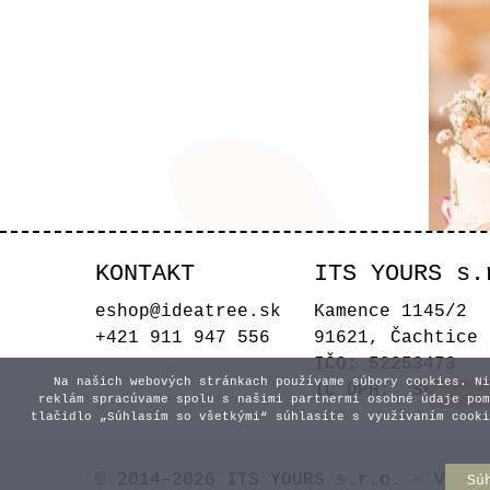
KONTAKT
ITS YOURS s.
Zápi
eshop@ideatree.sk
Kamence 1145/2
+421 911 947 556
91621, Čachtice
IČO: 52253473
Na našich webových stránkach používame súbory cookies. Ni
IČ DPH: SK21209
reklám spracúvame spolu s našimi partnermi osobné údaje pom
tlačidlo „Súhlasím so všetkými“ súhlasíte s využívaním cooki
© 2014–2026 ITS YOURS s.r.o. – Všetk
Sú