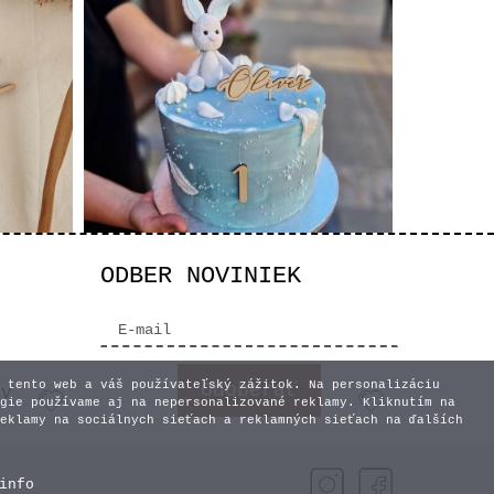
ODBER NOVINIEK
lnko s
Zápich na tortu s
gravírovaným menom
10,50 €
 tento web a váš používateľský zážitok. Na personalizáciu
vy
gie používame aj na nepersonalizované reklamy. Kliknutím na
eklamy na sociálnych sieťach a reklamných sieťach na ďalších
info