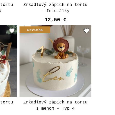
 tortu
Zrkadlový zápich na tortu
ý
- Iniciálky
12,50 €
Vyberte variant
 tortu
Zrkadlový zápich na tortu
m
s menom - Typ 4