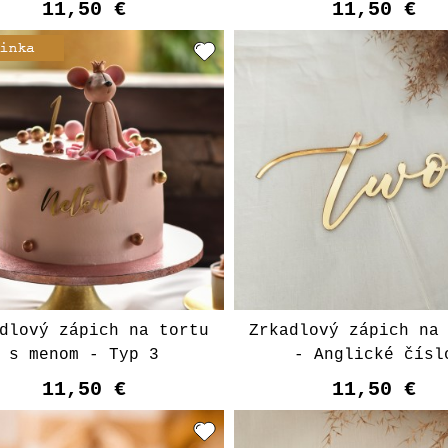
11,50 €
11,50 €
Vyberte variant
Vyberte varian
dlový zápich na tortu
Zrkadlový zápich na
s menom - Typ 3
- Anglické čísl
11,50 €
11,50 €
Vyberte variant