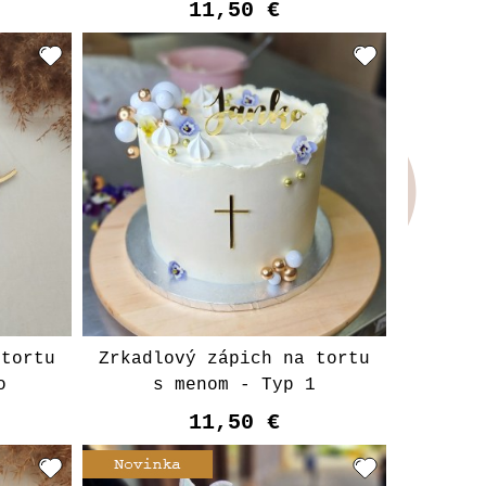
11,50 €
t
Vyberte variant
 tortu
Zrkadlový zápich na tortu
o
s menom - Typ 1
11,50 €
Vyberte variant