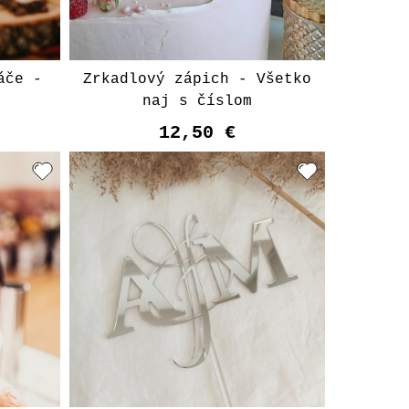
áče -
Zrkadlový zápich - Všetko
naj s číslom
12,50 €