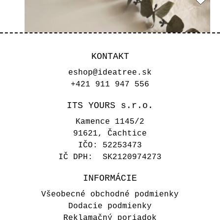
KONTAKT
eshop@ideatree.sk
+421 911 947 556
ITS YOURS s.r.o.
Kamence 1145/2
91621, Čachtice
IČO: 52253473
IČ DPH: SK2120974273
INFORMÁCIE
Podnos na tortu - Pečené s
Všeobecné obchodné podmienky
láskou
Dodacie podmienky
Reklamačný poriadok