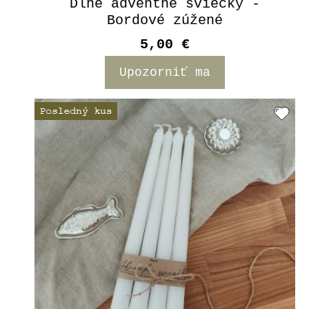
Dlhé adventné sviečky -
Bordové zúžené
5,00 €
Upozorniť ma