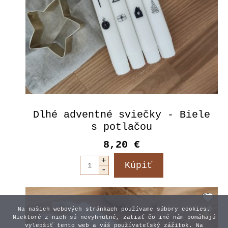
Dlhé adventné sviečky - Biele
s potlačou
8,20 €
Na našich webových stránkach používame súbory cookies.
Niektoré z nich sú nevyhnutné, zatiaľ čo iné nám pomáhajú
vylepšiť tento web a váš používateľský zážitok. Na