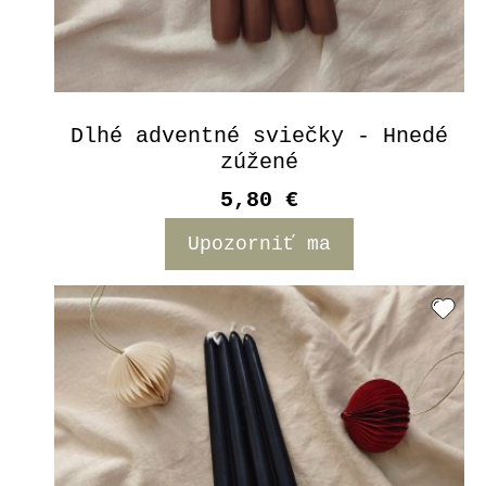
Dlhé adventné sviečky - Hnedé
zúžené
5,80 €
Upozorniť ma