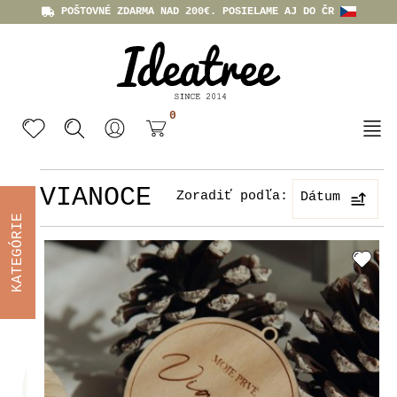
POŠTOVNÉ ZDARMA NAD 200€. POSIELAME AJ DO ČR
0
VIANOCE
Zoradiť podľa:
Dátum
KATEGÓRIE