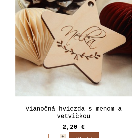
Vianočná hviezda s menom a
vetvičkou
2,20 €