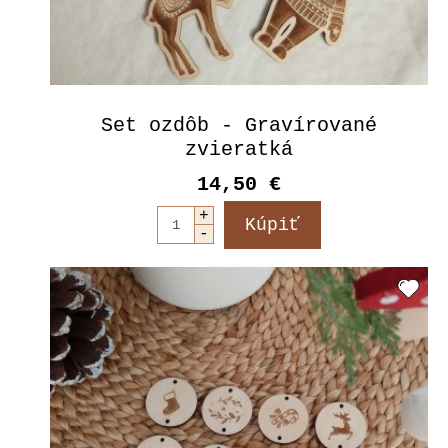
Set ozdôb - Gravírované
zvieratká
14,50 €