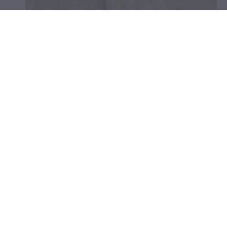
Dlhé adventné sviečky -
Krémové zúžené
5,00 €
Upozorniť ma