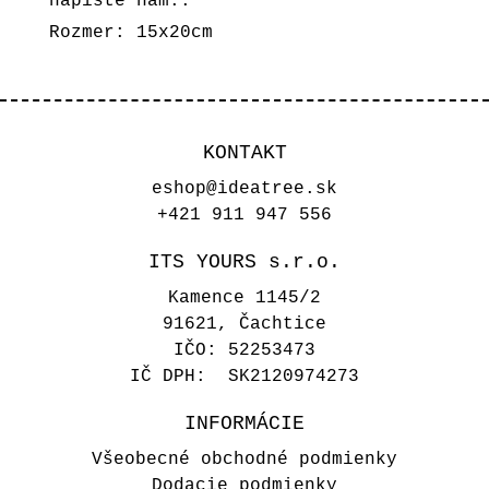
napíšte nám..
Rozmer: 15x20cm
KONTAKT
eshop@ideatree.sk
+421 911 947 556
ITS YOURS s.r.o.
Kamence 1145/2
91621, Čachtice
IČO: 52253473
IČ DPH: SK2120974273
INFORMÁCIE
Všeobecné obchodné podmienky
Dodacie podmienky