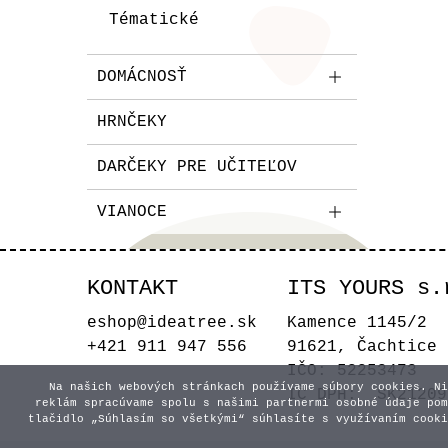
Tématické
DOMÁCNOSŤ
HRNČEKY
DARČEKY PRE UČITEĽOV
VIANOCE
KONTAKT
ITS YOURS s.
eshop@ideatree.sk
Kamence 1145/2
+421 911 947 556
91621, Čachtice
IČO: 52253473
Na našich webových stránkach používame súbory cookies. Ni
IČ DPH: SK21209
reklám spracúvame spolu s našimi partnermi osobné údaje pom
tlačidlo „Súhlasím so všetkými“ súhlasíte s využívaním cooki