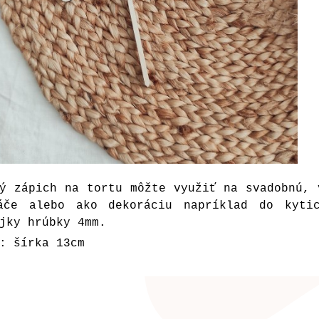
ý zápich na tortu môžte využiť na svadobnú, 
áče alebo ako dekoráciu napríklad do kyti
jky hrúbky 4mm.
: šírka 13cm