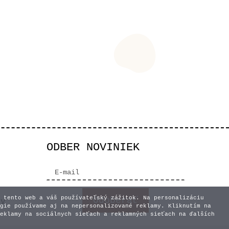
ODBER NOVINIEK
 tento web a váš používateľský zážitok. Na personalizáciu
vy
gie používame aj na nepersonalizované reklamy. Kliknutím na
eklamy na sociálnych sieťach a reklamných sieťach na ďalších