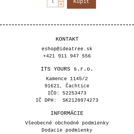
KONTAKT
eshop@ideatree.sk
+421 911 947 556
ITS YOURS s.r.o.
Kamence 1145/2
91621, Čachtice
IČO: 52253473
IČ DPH: SK2120974273
INFORMÁCIE
Všeobecné obchodné podmienky
Dodacie podmienky