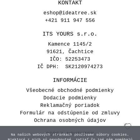
KONTAKT
eshop@ideatree.sk
+421 911 947 556
ITS YOURS s.r.o.
Kamence 1145/2
91621, Čachtice
IČO: 52253473
IČ DPH: SK2120974273
Smaltovaný hrnček - Milujem
INFORMÁCIE
Vianoce
Všeobecné obchodné podmienky
11,00 €
Dodacie podmienky
Reklamačný poriadok
Formulár na odstúpenie od zmluvy
Ochrana osobných údajov
ODBER NOVINIEK
Na našich webových stránkach používame súbory cookies.
Niektoré z nich sú nevyhnutné, zatiaľ čo iné nám pomáhajú