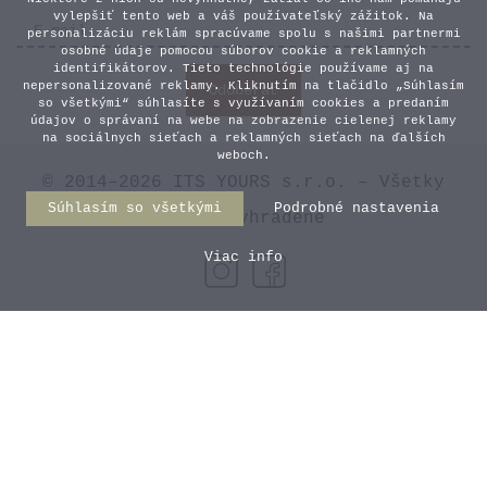
vylepšiť tento web a váš používateľský zážitok. Na
personalizáciu reklám spracúvame spolu s našimi partnermi
osobné údaje pomocou súborov cookie a reklamných
identifikátorov. Tieto technológie používame aj na
nepersonalizované reklamy. Kliknutím na tlačidlo „Súhlasím
so všetkými“ súhlasíte s využívaním cookies a predaním
údajov o správaní na webe na zobrazenie cielenej reklamy
na sociálnych sieťach a reklamných sieťach na ďalších
weboch.
© 2014–2026 ITS YOURS s.r.o. – Všetky
Súhlasím so všetkými
Podrobné nastavenia
práva vyhradené
Viac info
Smaltovaný hrnček - Čakám na
Ježiška
11,00 €