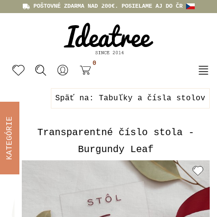
POŠTOVNÉ ZDARMA NAD 200€. POSIELAME AJ DO ČR
0
Späť na: Tabuľky a čísla stolov
KATEGÓRIE
Transparentné číslo stola -
Burgundy Leaf