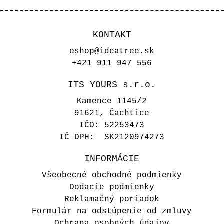
KONTAKT
eshop@ideatree.sk
+421 911 947 556
ITS YOURS s.r.o.
Kamence 1145/2
91621, Čachtice
IČO: 52253473
IČ DPH: SK2120974273
INFORMÁCIE
Všeobecné obchodné podmienky
Dodacie podmienky
Reklamačný poriadok
Formulár na odstúpenie od zmluvy
Ochrana osobných údajov