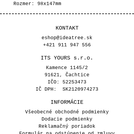
Rozmer: 98x147mm
KONTAKT
eshop@ideatree.sk
+421 911 947 556
ITS YOURS s.r.o.
Kamence 1145/2
91621, Čachtice
IČO: 52253473
IČ DPH: SK2120974273
INFORMÁCIE
Všeobecné obchodné podmienky
Dodacie podmienky
Reklamačný poriadok
Formulár na odstúpenie od zmluvy