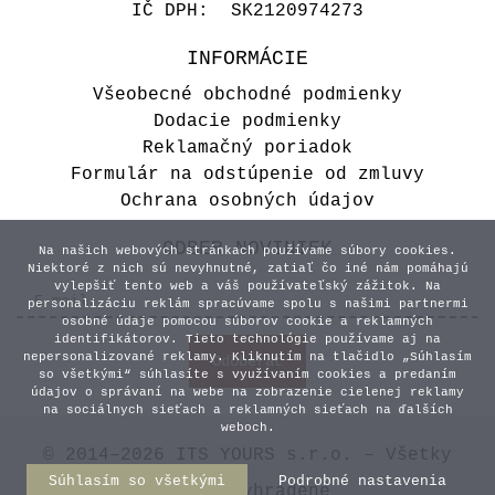
IČ DPH: SK2120974273
INFORMÁCIE
Všeobecné obchodné podmienky
Dodacie podmienky
Reklamačný poriadok
Formulár na odstúpenie od zmluvy
Ochrana osobných údajov
ODBER NOVINIEK
Na našich webových stránkach používame súbory cookies.
Niektoré z nich sú nevyhnutné, zatiaľ čo iné nám pomáhajú
vylepšiť tento web a váš používateľský zážitok. Na
personalizáciu reklám spracúvame spolu s našimi partnermi
osobné údaje pomocou súborov cookie a reklamných
identifikátorov. Tieto technológie používame aj na
nepersonalizované reklamy. Kliknutím na tlačidlo „Súhlasím
so všetkými“ súhlasíte s využívaním cookies a predaním
údajov o správaní na webe na zobrazenie cielenej reklamy
na sociálnych sieťach a reklamných sieťach na ďalších
weboch.
© 2014–2026 ITS YOURS s.r.o. – Všetky
Súhlasím so všetkými
Podrobné nastavenia
práva vyhradené