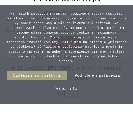
Ochrana osobných údajov
Vyberte variant
ODBER NOVINIEK
Na našich webových stránkach používame súbory cookies.
Niektoré z nich sú nevyhnutné, zatiaľ čo iné nám pomáhajú
vylepšiť tento web a váš používateľský zážitok. Na
personalizáciu reklám spracúvame spolu s našimi partnermi
osobné údaje pomocou súborov cookie a reklamných
identifikátorov. Tieto technológie používame aj na
nepersonalizované reklamy. Kliknutím na tlačidlo „Súhlasím
so všetkými“ súhlasíte s využívaním cookies a predaním
údajov o správaní na webe na zobrazenie cielenej reklamy
na sociálnych sieťach a reklamných sieťach na ďalších
weboch.
© 2014–2026 ITS YOURS s.r.o. – Všetky
Súhlasím so všetkými
Podrobné nastavenia
práva vyhradené
Viac info