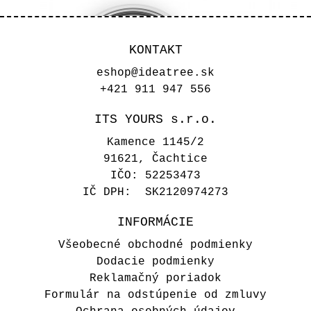
KONTAKT
eshop@ideatree.sk
+421 911 947 556
ITS YOURS s.r.o.
Kamence 1145/2
91621, Čachtice
IČO: 52253473
IČ DPH: SK2120974273
INFORMÁCIE
Svadobný odznak - Zelený
Všeobecné obchodné podmienky
venček
Dodacie podmienky
Reklamačný poriadok
1,60 €
Formulár na odstúpenie od zmluvy