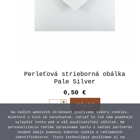
Perleťová strieborná obálka
Pale Silver
0,50 €
Na našich webových stránkach používame súbory cookies.
Niektoré z nich sú nevyhnutné, zatiaľ čo iné nám pomáhajú
vylepšiť tento web a váš používateľský zážitok. Na
personalizáciu reklám spracúvame spolu s našimi partnermi
osobné údaje pomocou súborov cookie a reklamných
identifikátorov. Tieto technológie používame aj na