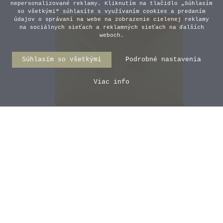
nepersonalizované reklamy. Kliknutím na tlačidlo „Súhlasím
so všetkými“ súhlasíte s využívaním cookies a predaním
údajov o správaní na webe na zobrazenie cielenej reklamy
na sociálnych sieťach a reklamných sieťach na ďalších
weboch.
Súhlasím so všetkými
Podrobné nastavenia
Viac info
Perleťová zlatá obálka Gold
0,50 €