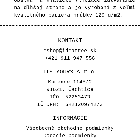
Obálka má klasické vlhčiace zatváranie
na dlhšej strane a je vyrobená z veľmi
kvalitného papiera hrúbky 120 g/m2.
KONTAKT
eshop@ideatree.sk
+421 911 947 556
ITS YOURS s.r.o.
Kamence 1145/2
91621, Čachtice
IČO: 52253473
IČ DPH: SK2120974273
INFORMÁCIE
Všeobecné obchodné podmienky
Dodacie podmienky