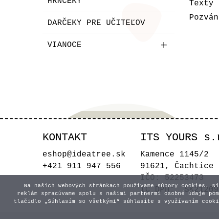
HRNČEKY
Texty 
Pozván
DARČEKY PRE UČITEĽOV
VIANOCE
KONTAKT
ITS YOURS s.
eshop@ideatree.sk
Kamence 1145/2
+421 911 947 556
91621, Čachtice
IČO: 52253473
Na našich webových stránkach používame súbory cookies. Ni
IČ DPH: SK21209
reklám spracúvame spolu s našimi partnermi osobné údaje pom
tlačidlo „Súhlasím so všetkými“ súhlasíte s využívaním cooki