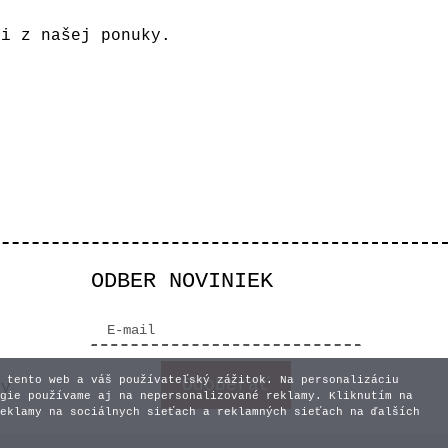
mi z našej ponuky.
ODBER NOVINIEK
 tento web a váš používateľský zážitok. Na personalizáciu
vy
gie používame aj na nepersonalizované reklamy. Kliknutím na
eklamy na sociálnych sieťach a reklamných sieťach na ďalších