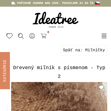
POŠTOVNÉ ZDARMA NAD 200€. POSIELAME AJ DO ČR
0
Späť na: Miľníčky
KATEGÓRIE
Drevený miľník s písmenom - Typ
2