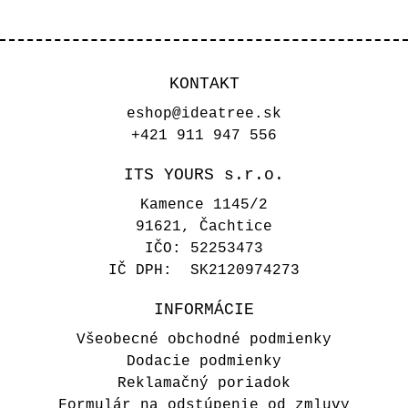
KONTAKT
eshop@ideatree.sk
+421 911 947 556
ITS YOURS s.r.o.
Kamence 1145/2
91621, Čachtice
IČO: 52253473
IČ DPH: SK2120974273
INFORMÁCIE
Všeobecné obchodné podmienky
Dodacie podmienky
Reklamačný poriadok
Formulár na odstúpenie od zmluvy