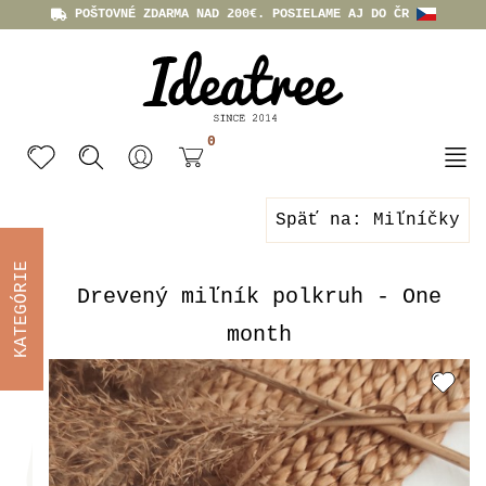
POŠTOVNÉ ZDARMA NAD 200€. POSIELAME AJ DO ČR
0
Späť na: Miľníčky
KATEGÓRIE
Drevený miľník polkruh - One
month