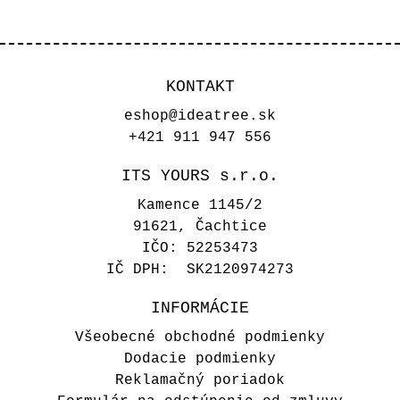
KONTAKT
eshop@ideatree.sk
+421 911 947 556
ITS YOURS s.r.o.
Kamence 1145/2
91621, Čachtice
IČO: 52253473
IČ DPH: SK2120974273
INFORMÁCIE
Všeobecné obchodné podmienky
Dodacie podmienky
Reklamačný poriadok