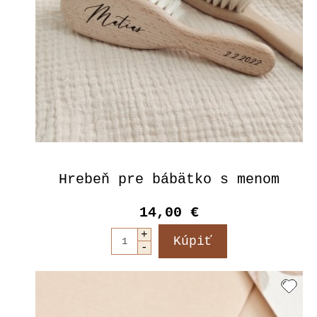
Hrebeň pre bábätko s menom
14,00 €