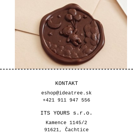
KONTAKT
eshop@ideatree.sk
+421 911 947 556
Hotové samolepiace pečate -
Macko s balónmi
ITS YOURS s.r.o.
0,70 €
Kamence 1145/2
91621, Čachtice