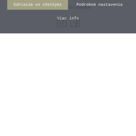
Hnedá obálka s iniciálmi 4
Súhlasím so všetkými
Podrobné nastavenia
práva vyhradené
Hazelnut
Viac info
0,85 €