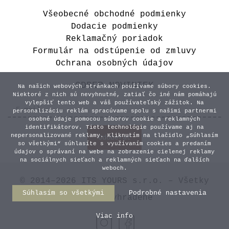
Všeobecné obchodné podmienky
Dodacie podmienky
Reklamačný poriadok
Formulár na odstúpenie od zmluvy
Ochrana osobných údajov
ODBER NOVINIEK
Na našich webových stránkach používame súbory cookies.
Niektoré z nich sú nevyhnutné, zatiaľ čo iné nám pomáhajú
vylepšiť tento web a váš používateľský zážitok. Na
personalizáciu reklám spracúvame spolu s našimi partnermi
osobné údaje pomocou súborov cookie a reklamných
identifikátorov. Tieto technológie používame aj na
nepersonalizované reklamy. Kliknutím na tlačidlo „Súhlasím
so všetkými“ súhlasíte s využívaním cookies a predaním
údajov o správaní na webe na zobrazenie cielenej reklamy
na sociálnych sieťach a reklamných sieťach na ďalších
weboch.
© 2014–2026 ITS YOURS s.r.o. – Všetky
Súhlasím so všetkými
Podrobné nastavenia
práva vyhradené
Viac info