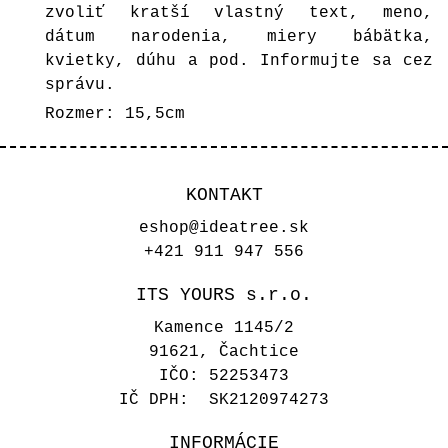
zvoliť kratší vlastný text, meno,
dátum narodenia, miery bábätka,
kvietky, dúhu a pod. Informujte sa cez
správu.
Rozmer: 15,5cm
KONTAKT
eshop@ideatree.sk
+421 911 947 556
ITS YOURS s.r.o.
Kamence 1145/2
91621, Čachtice
IČO: 52253473
IČ DPH: SK2120974273
INFORMÁCIE