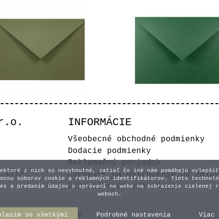
r.o.
INFORMÁCIE
ená obálka Dark Olive
Zelená obálka Cac
Všeobecné obchodné podmienky
Dodacie podmienky
0,45 €
0,45 €
Reklamačný poriadok
ektoré z nich sú nevyhnutné, zatiaľ čo iné nám pomáhajú vylepšiť
74273
Formulár na odstúpenie od zmlu
ocou súborov cookie a reklamných identifikátorov. Tieto technoló
Ochrana osobných údajov
es a predaním údajov o správaní na webe na zobrazenie cielenej r
weboch.
y práva vyhradené
hlasím so všetkými
Podrobné nastavenia
Viac 