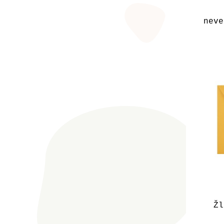
neve
Žl