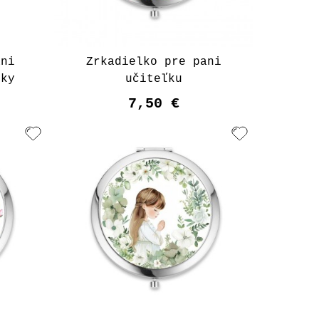
ani
Zrkadielko pre pani
iky
učiteľku
7,50 €