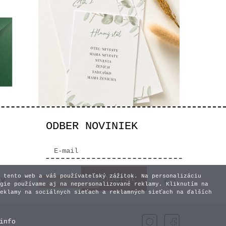
ODBER NOVINIEK
Zasadací poriadok Jemný
tus
eucalyptus A6
1,00 €
 tento web a váš používateľský zážitok. Na personalizáciu
vy
gie používame aj na nepersonalizované reklamy. Kliknutím na
eklamy na sociálnych sieťach a reklamných sieťach na ďalších
info