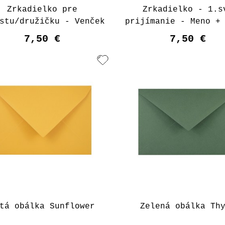
Zrkadielko pre
Zrkadielko - 1.s
stu/družičku - Venček
prijímanie - Meno +
7,50 €
7,50 €
tá obálka Sunflower
Zelená obálka Th