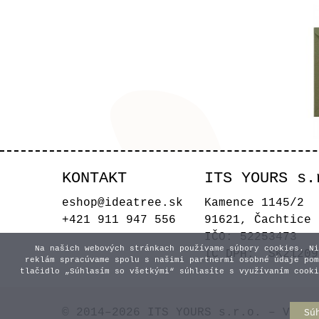
KONTAKT
ITS YOURS s.
Zel
eshop@ideatree.sk
Kamence 1145/2
+421 911 947 556
91621, Čachtice
IČO: 52253473
Na našich webových stránkach používame súbory cookies. Ni
IČ DPH: SK21209
reklám spracúvame spolu s našimi partnermi osobné údaje pom
tlačidlo „Súhlasím so všetkými“ súhlasíte s využívaním cooki
© 2014–2026 ITS YOURS s.r.o. – Všetk
Sú