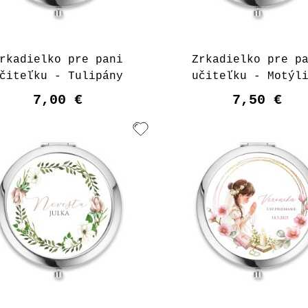
rkadielko pre pani
Zrkadielko pre p
čiteľku - Tulipány
učiteľku - Motýl
7,00 €
7,50 €