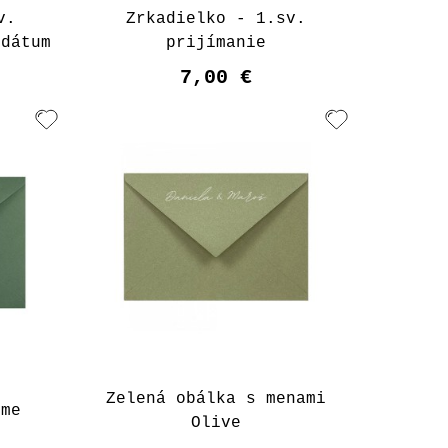
v.
Zrkadielko - 1.sv.
 dátum
prijímanie
7,00 €
Zelená obálka s menami
yme
Olive