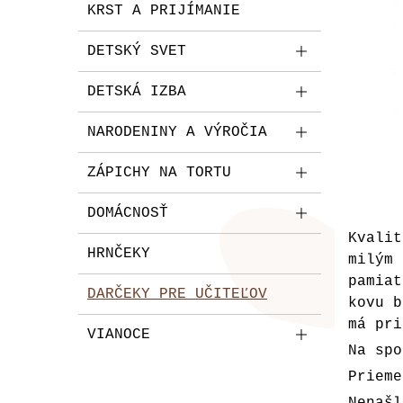
KRST A PRIJÍMANIE
DETSKÝ SVET
DETSKÁ IZBA
NARODENINY A VÝROČIA
ZÁPICHY NA TORTU
DOMÁCNOSŤ
Kvalit
HRNČEKY
milým
pamia
DARČEKY PRE UČITEĽOV
kovu b
má pri
VIANOCE
Na spo
Prieme
Nenašl