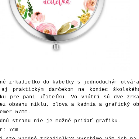
né zrkadielko do kabelky s jednoduchým otvár
 aj praktickým darčekom na koniec školské
tku pre pani učiteľku. Vo vnútri sú dve zrka
ez obsahu niklu, olova a kadmia a grafický o
emer 57mm.
dnú stranu nie je možné pridať grafiku.
r: 7cm
i ste vhodné zrkadielka? Vyrobíme vám ich na