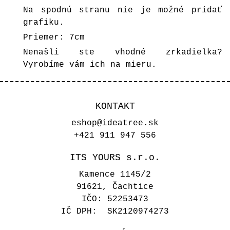
Na spodnú stranu nie je možné pridať
grafiku.
Priemer: 7cm
Nenašli ste vhodné zrkadielka?
Vyrobíme vám ich na mieru.
KONTAKT
eshop@ideatree.sk
+421 911 947 556
ITS YOURS s.r.o.
Kamence 1145/2
91621, Čachtice
IČO: 52253473
IČ DPH: SK2120974273