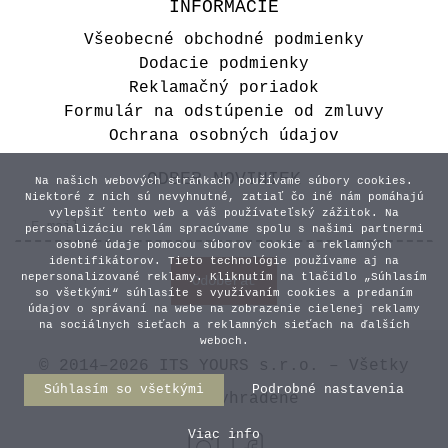
INFORMÁCIE
Všeobecné obchodné podmienky
Dodacie podmienky
Reklamačný poriadok
Formulár na odstúpenie od zmluvy
Ochrana osobných údajov
ODBER NOVINIEK
Na našich webových stránkach používame súbory cookies.
Niektoré z nich sú nevyhnutné, zatiaľ čo iné nám pomáhajú
vylepšiť tento web a váš používateľský zážitok. Na
personalizáciu reklám spracúvame spolu s našimi partnermi
osobné údaje pomocou súborov cookie a reklamných
identifikátorov. Tieto technológie používame aj na
nepersonalizované reklamy. Kliknutím na tlačidlo „Súhlasím
so všetkými“ súhlasíte s využívaním cookies a predaním
údajov o správaní na webe na zobrazenie cielenej reklamy
na sociálnych sieťach a reklamných sieťach na ďalších
weboch.
© 2014–2026 ITS YOURS s.r.o. – Všetky
Súhlasím so všetkými
Podrobné nastavenia
práva vyhradené
Viac info