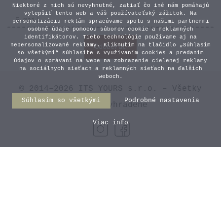
Niektoré z nich sú nevyhnutné, zatiaľ čo iné nám pomáhajú
vylepšiť tento web a váš používateľský zážitok. Na
personalizáciu reklám spracúvame spolu s našimi partnermi
osobné údaje pomocou súborov cookie a reklamných
identifikátorov. Tieto technológie používame aj na
nepersonalizované reklamy. Kliknutím na tlačidlo „Súhlasím
so všetkými“ súhlasíte s využívaním cookies a predaním
údajov o správaní na webe na zobrazenie cielenej reklamy
na sociálnych sieťach a reklamných sieťach na ďalších
weboch.
© 2014–2026 ITS YOURS s.r.o. – Všetky
Súhlasím so všetkými
Podrobné nastavenia
práva vyhradené
Viac info
Uvítacia svadobná nálepka 1
15,00 €