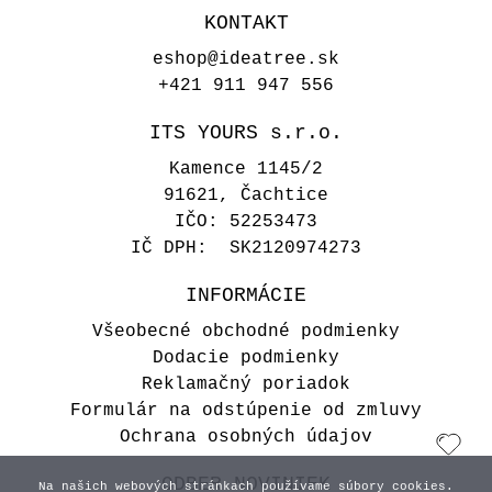
KONTAKT
eshop@ideatree.sk
+421 911 947 556
ITS YOURS s.r.o.
Kamence 1145/2
91621, Čachtice
IČO: 52253473
IČ DPH: SK2120974273
Uvítacia svadobná nálepka
INFORMÁCIE
15,00 €
Všeobecné obchodné podmienky
Dodacie podmienky
Vyberte variant
Reklamačný poriadok
Formulár na odstúpenie od zmluvy
Ochrana osobných údajov
ODBER NOVINIEK
Na našich webových stránkach používame súbory cookies.