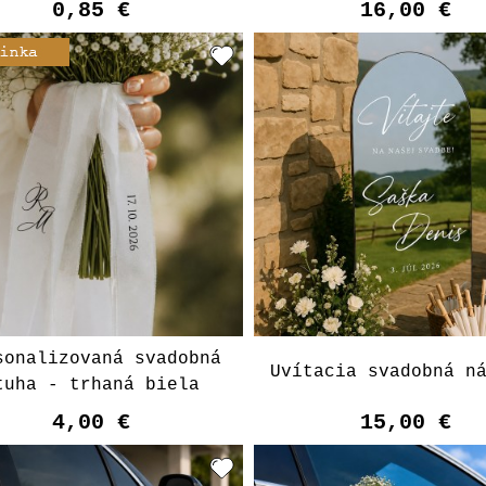
0,85 €
16,00 €
sonalizovaná svadobná
Uvítacia svadobná n
tuha - trhaná biela
4,00 €
15,00 €
Vyberte variant
Vyberte varian