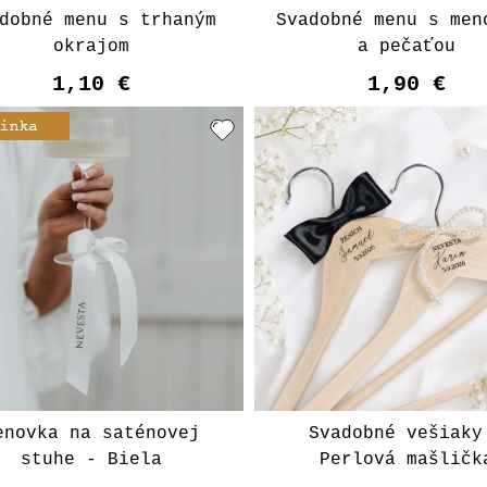
dobné menu s trhaným
Svadobné menu s men
okrajom
a pečaťou
1,10 €
1,90 €
enovka na saténovej
Svadobné vešiaky
stuhe - Biela
Perlová mašličk