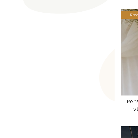
Per
s