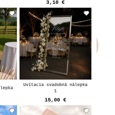
3,10 €
Vyberte variant
Uvítacia svadobná nálepka
álepka
1
15,00 €
t
Vyberte variant