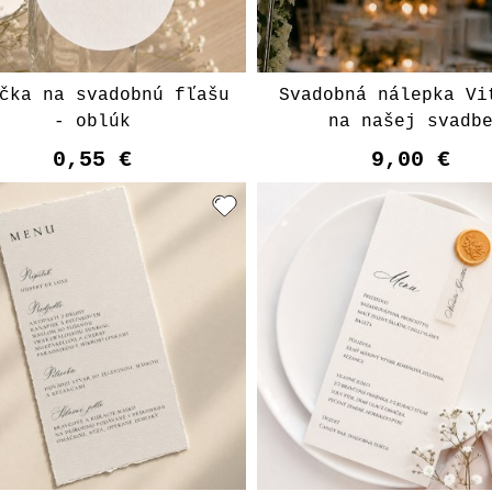
čka na svadobnú fľašu
Svadobná nálepka Vi
- oblúk
na našej svadb
0,55 €
9,00 €
Vyberte varian