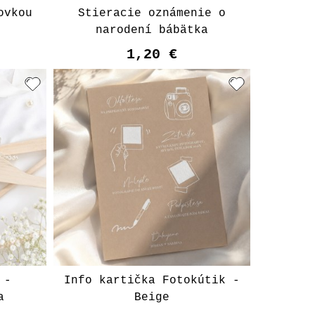
ovkou
Stieracie oznámenie o
narodení bábätka
1,20 €
 -
Info kartička Fotokútik -
a
Beige