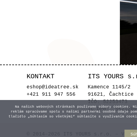
KONTAKT
ITS YOURS s.
Sva
eshop@ideatree.sk
Kamence 1145/2
+421 911 947 556
91621, Čachtice
IČO: 52253473
Na našich webových stránkach používame súbory cookies. Ni
IČ DPH: SK21209
reklám spracúvame spolu s našimi partnermi osobné údaje pom
tlačidlo „Súhlasím so všetkými“ súhlasíte s využívaním cooki
© 2014–2026 ITS YOURS s.r.o. – Všetk
Sú