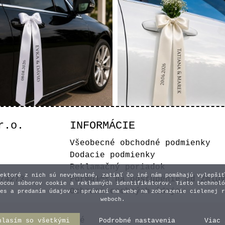
r.o.
INFORMÁCIE
dobná stuha na auto -
Svadobná stuha na a
Všeobecné obchodné podmienky
Biela
Krémová
Dodacie podmienky
4,10 €
4,10 €
Reklamačný poriadok
ektoré z nich sú nevyhnutné, zatiaľ čo iné nám pomáhajú vylepšiť
74273
Formulár na odstúpenie od zmlu
Vyberte variant
Vyberte varian
ocou súborov cookie a reklamných identifikátorov. Tieto technoló
Ochrana osobných údajov
es a predaním údajov o správaní na webe na zobrazenie cielenej r
weboch.
y práva vyhradené
hlasím so všetkými
Podrobné nastavenia
Viac 