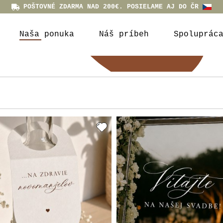
POŠTOVNÉ ZDARMA NAD 200€. POSIELAME AJ DO ČR
Naša ponuka
Náš príbeh
Spoluprác