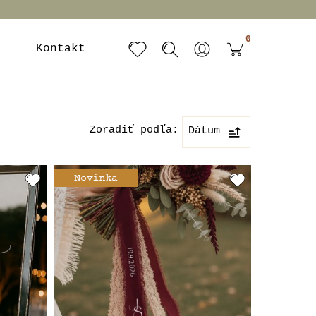
0
a
Kontakt
Zoradiť podľa:
Dátum