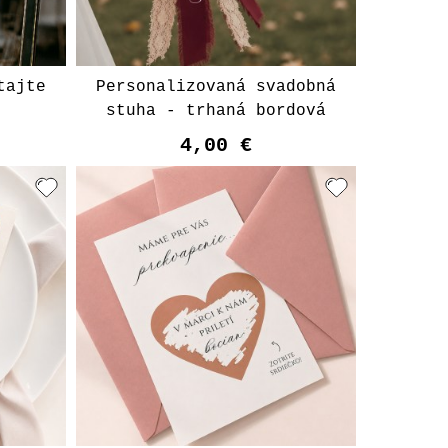
tajte
Personalizovaná svadobná
e
stuha - trhaná bordová
4,00 €
t
Vyberte variant