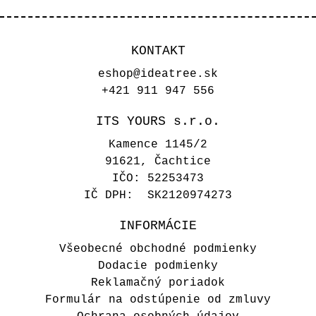
mašlička
16,00 €
KONTAKT
eshop@ideatree.sk
+421 911 947 556
ITS YOURS s.r.o.
Info kartička Fotokútik -
Kamence 1145/2
Beige
91621, Čachtice
3,10 €
IČO: 52253473
IČ DPH: SK2120974273
Vyberte variant
INFORMÁCIE
Všeobecné obchodné podmienky
Dodacie podmienky
Personalizovaná svadobná stuha
Reklamačný poriadok
- trhaná biela
Formulár na odstúpenie od zmluvy
4,00 €