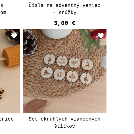
 s
Čísla na adventný veniec
tom
- Krúžky
3,00 €
eniec
Set okrúhlych vianočných
štítkov