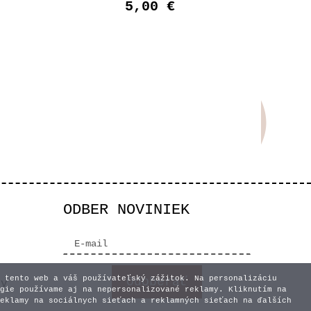
5,00 €
ODBER NOVINIEK
 tento web a váš používateľský zážitok. Na personalizáciu
vy
gie používame aj na nepersonalizované reklamy. Kliknutím na
eklamy na sociálnych sieťach a reklamných sieťach na ďalších