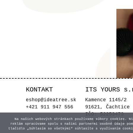
KONTAKT
ITS YOURS s.
S
eshop@ideatree.sk
Kamence 1145/2
+421 911 947 556
91621, Čachtice
IČO: 52253473
Na našich webových stránkach používame súbory cookies. Ni
IČ DPH: SK21209
reklám spracúvame spolu s našimi partnermi osobné údaje pom
tlačidlo „Súhlasím so všetkými“ súhlasíte s využívaním cooki