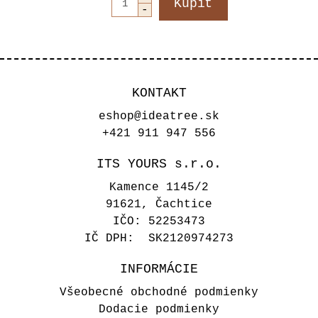
KONTAKT
eshop@ideatree.sk
+421 911 947 556
ITS YOURS s.r.o.
Kamence 1145/2
91621, Čachtice
IČO: 52253473
IČ DPH: SK2120974273
INFORMÁCIE
Všeobecné obchodné podmienky
Dodacie podmienky