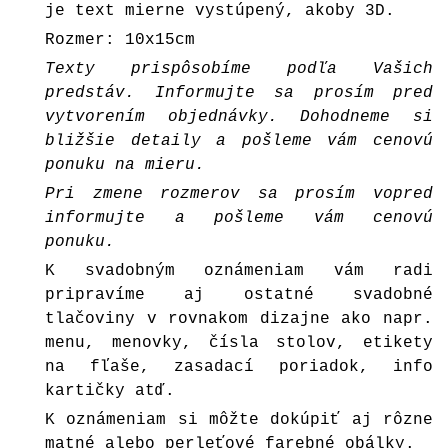
je text mierne vystúpený, akoby 3D.
Rozmer: 10x15cm
Texty prispôsobíme podľa Vašich
predstáv. Informujte sa prosím pred
vytvorením objednávky. Dohodneme si
bližšie detaily a pošleme vám cenovú
ponuku na mieru.
Pri zmene rozmerov sa prosím vopred
informujte a pošleme vám cenovú
ponuku.
K svadobným oznámeniam vám radi
pripravíme aj ostatné svadobné
tlačoviny v rovnakom dizajne ako napr.
menu, menovky, čísla stolov, etikety
na fľaše, zasadací poriadok, info
kartičky atď.
K oznámeniam si môžte dokúpiť aj rôzne
matné alebo perleťové farebné
obálky
.