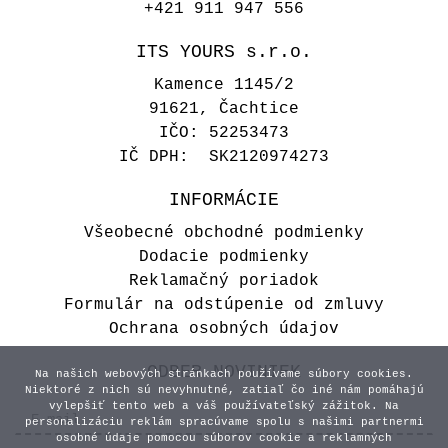
+421 911 947 556
ITS YOURS s.r.o.
Kamence 1145/2
91621, Čachtice
IČO: 52253473
IČ DPH: SK2120974273
INFORMÁCIE
Všeobecné obchodné podmienky
Dodacie podmienky
Reklamačný poriadok
Formulár na odstúpenie od zmluvy
Ochrana osobných údajov
ODBER NOVINIEK
Na našich webových stránkach používame súbory cookies.
Niektoré z nich sú nevyhnutné, zatiaľ čo iné nám pomáhajú
vylepšiť tento web a váš používateľský zážitok. Na
personalizáciu reklám spracúvame spolu s našimi partnermi
osobné údaje pomocou súborov cookie a reklamných