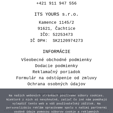
+421 911 947 556
ITS YOURS s.r.o.
Kamence 1145/2
91621, Čachtice
IČO: 52253473
IČ DPH: SK2120974273
INFORMÁCIE
Všeobecné obchodné podmienky
Dodacie podmienky
Reklamačný poriadok
Formulár na odstúpenie od zmluvy
Ochrana osobných údajov
ODBER NOVINIEK
Na našich webových stránkach používame súbory cookies.
Niektoré z nich sú nevyhnutné, zatiaľ čo iné nám pomáhajú
vylepšiť tento web a váš používateľský zážitok. Na
personalizáciu reklám spracúvame spolu s našimi partnermi
osobné údaje pomocou súborov cookie a reklamných