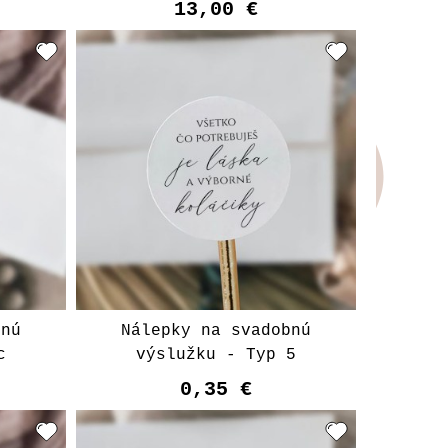
13,00 €
bnú
Nálepky na svadobnú
c
výslužku - Typ 5
0,35 €