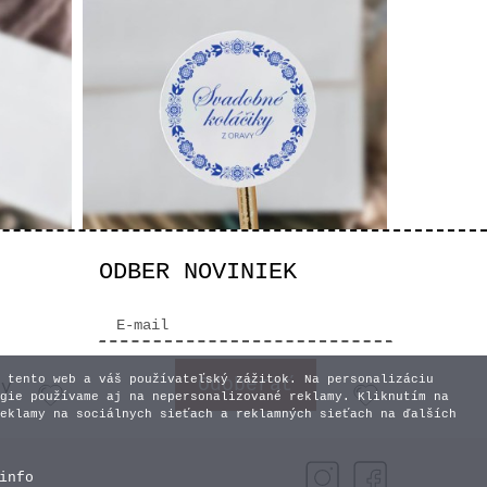
ODBER NOVINIEK
bnú
Nálepky na svadobnú
3
výslužku - Folk modré
0,35 €
 tento web a váš používateľský zážitok. Na personalizáciu
vy
gie používame aj na nepersonalizované reklamy. Kliknutím na
eklamy na sociálnych sieťach a reklamných sieťach na ďalších
info