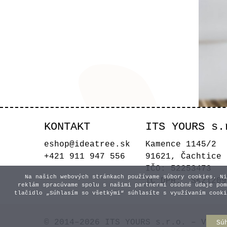
KONTAKT
ITS YOURS s.
N
eshop@ideatree.sk
Kamence 1145/2
+421 911 947 556
91621, Čachtice
IČO: 52253473
Na našich webových stránkach používame súbory cookies. Ni
IČ DPH: SK21209
reklám spracúvame spolu s našimi partnermi osobné údaje pom
tlačidlo „Súhlasím so všetkými“ súhlasíte s využívaním cooki
© 2014–2026 ITS YOURS s.r.o. – Všetk
Sú