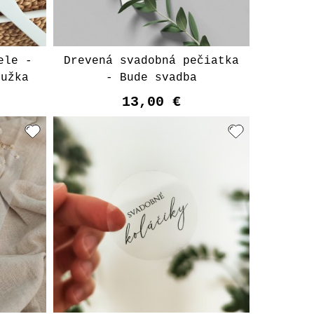
ele -
Drevená svadobná pečiatka
tužka
- Bude svadba
13,00 €