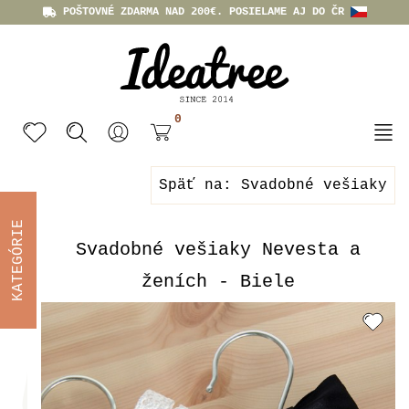
POŠTOVNÉ ZDARMA NAD 200€. POSIELAME AJ DO ČR
0
Späť na: Svadobné vešiaky
KATEGÓRIE
Svadobné vešiaky Nevesta a
ženích - Biele